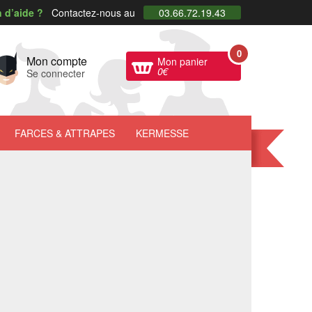
 d’aide ?
Contactez-nous au
03.66.72.19.43
0
Mon compte
Mon panier
0
€
Se connecter
FARCES
& ATTRAPES
KERMESSE