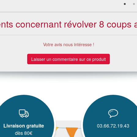
ients concernant révolver 8 coups 
Votre avis nous intéresse !
Laisser un commentaire sur ce produit
Livraison gratuite
03.66.72.19.43
dès 80€