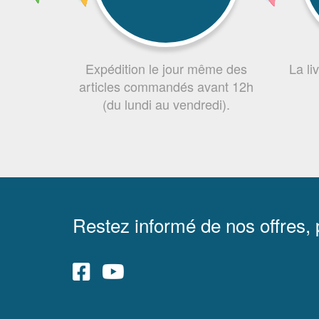
Expédition le jour même des
La li
articles commandés avant 12h
(du lundi au vendredi).
Restez informé de nos offres,