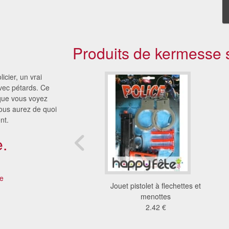
Produits de kermesse s
icier, un vrai
avec pétards. Ce
que vous voyez
vous aurez de quoi
nt.
.
e
et à flechettes avec
Jouet pistolet à flechettes et
canards
menottes
2.85 €
2.42 €