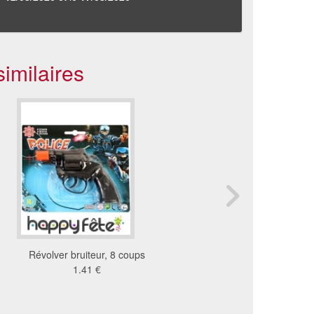
imilaires
Révolver bruiteur, 8 coups
Jouet panoplie de pol
1.41 €
3.23 €