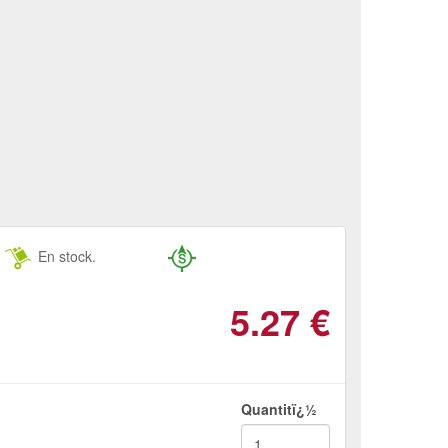
En stock.
5.27
€
Quantitï¿½