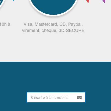
r
 10h à
Visa, Mastercard, CB, Paypal,
virement, chèque, 3D-SECURE