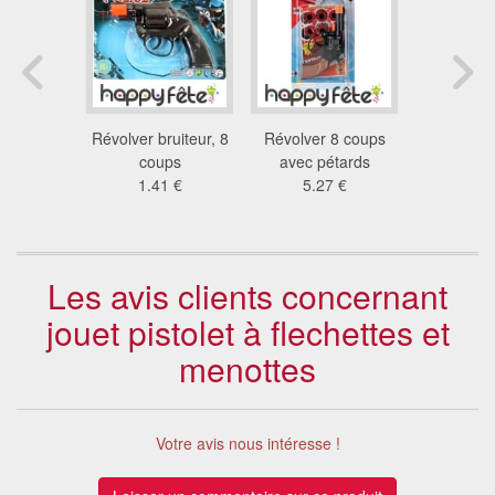
oplie de
Révolver bruiteur, 8
Révolver 8 coups
Pistolet à 
cer
coups
avec pétards
avec c
3 €
1.41 €
5.27 €
2.8
Les avis clients concernant
jouet pistolet à flechettes et
menottes
Votre avis nous intéresse !