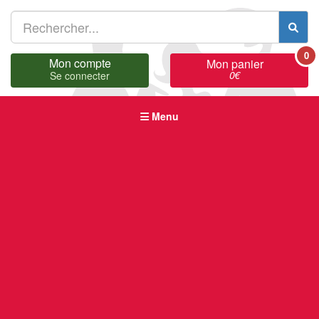
0
Mon compte
Mon panier
0
€
Se connecter
Menu