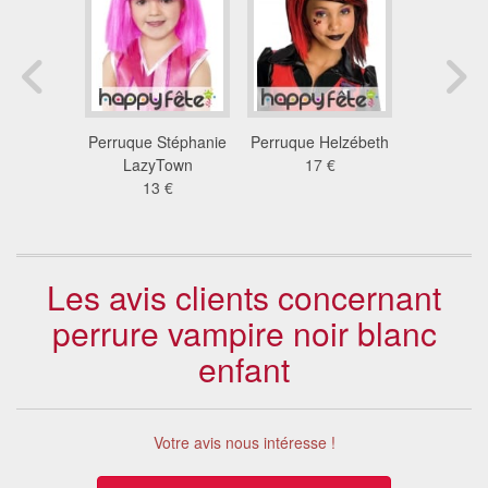
e disco
Perruque Stéphanie
Perruque Helzébeth
Perruque
che
LazyTown
17 €
pirate ave
 €
13 €
26
Les avis clients concernant
perrure vampire noir blanc
enfant
Votre avis nous intéresse !