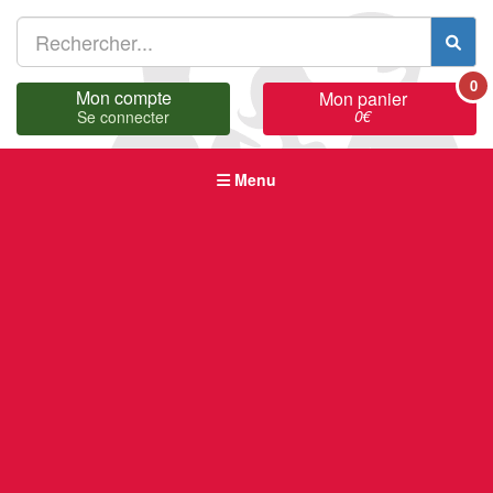
0
Mon compte
Mon panier
0
€
Se connecter
Menu