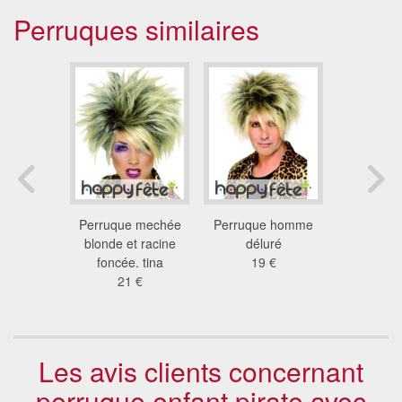
Perruques similaires
harleston
Perruque mechée
Perruque homme
Perruqu
ain
blonde et racine
déluré
citrou
 €
foncée. tina
19 €
20
21 €
Les avis clients concernant
perruque enfant pirate avec