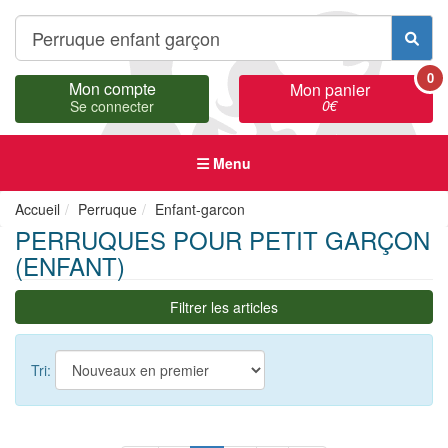
0
Mon compte
Mon panier
0
€
Se connecter
Menu
Accueil
Perruque
Enfant-garcon
PERRUQUES POUR PETIT GARÇON
(ENFANT)
Filtrer les articles
Tri: