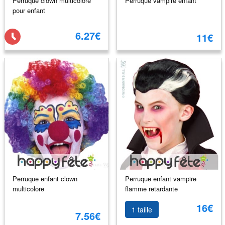
Perruque clown multicolore
Perruque vampire enfant
pour enfant
6.27€
11€
Perruque enfant clown
Perruque enfant vampire
multicolore
flamme retardante
16€
1 taille
7.56€