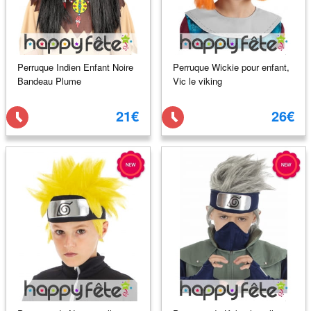
Perruque Indien Enfant Noire
Perruque Wickie pour enfant,
Bandeau Plume
Vic le viking
21€
26€