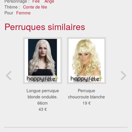
Personnage :
Fée
Ange
Thème :
Conte de fée
Pour
Femme
Perruques similaires
erruque
Longue perruque
Perruque
Perruque
bouclée
blonde ondulée.
choucroute blanche
blo
vale
66cm
19 €
17
 €
43 €