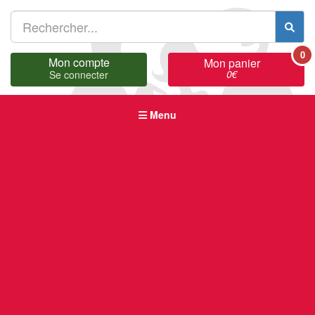
0
Mon compte
Mon panier
0
€
Se connecter
Menu