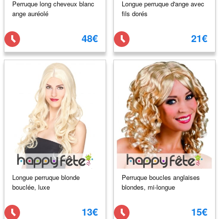
Perruque long cheveux blanc
Longue perruque d'ange avec
ange auréolé
fils dorés
48€
21€
Longue perruque blonde
Perruque boucles anglaises
bouclée, luxe
blondes, mi-longue
13€
15€