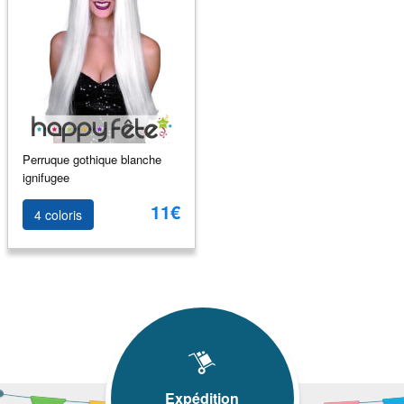
Perruque gothique blanche
ignifugee
11€
4 coloris
Expédition