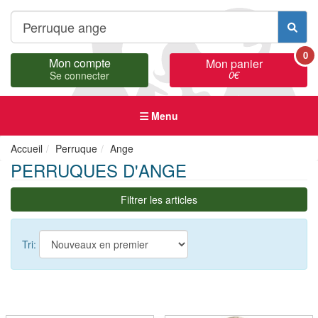
0
Mon compte
Mon panier
0
€
Se connecter
Menu
Accueil
Perruque
Ange
PERRUQUES D'ANGE
Filtrer les articles
Tri: