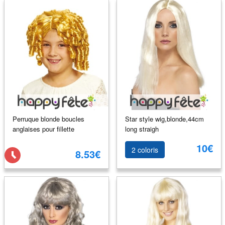
Perruque blonde boucles
Star style wig,blonde,44cm
anglaises pour fillette
long straigh
10€
2 coloris
8.53€