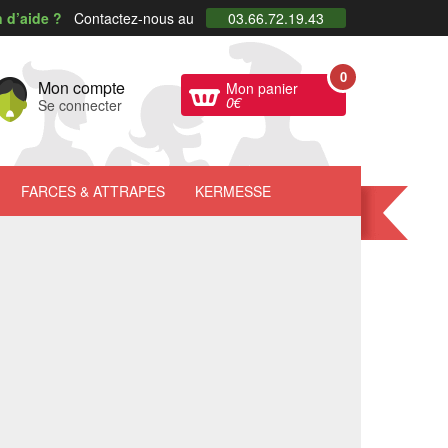
 d’aide ?
Contactez-nous au
03.66.72.19.43
0
Mon compte
Mon panier
0
€
Se connecter
FARCES
& ATTRAPES
KERMESSE