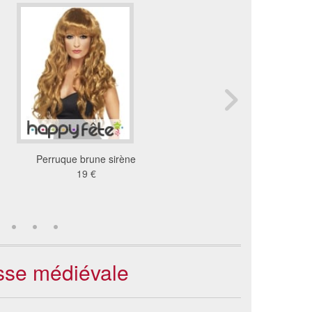
Perruque brune sirène
Perruque de princesse 
19 €
marron
13 €
esse médiévale