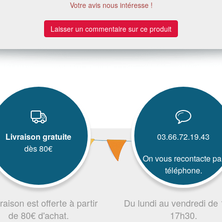
Votre avis nous intéresse !
Laisser un commentaire sur ce produit
Livraison gratuite
03.66.72.19.43
dès 80€
On vous recontacte pa
téléphone.
vraison est offerte à partir
Du lundi au vendredi de
de 80€ d'achat.
17h30.