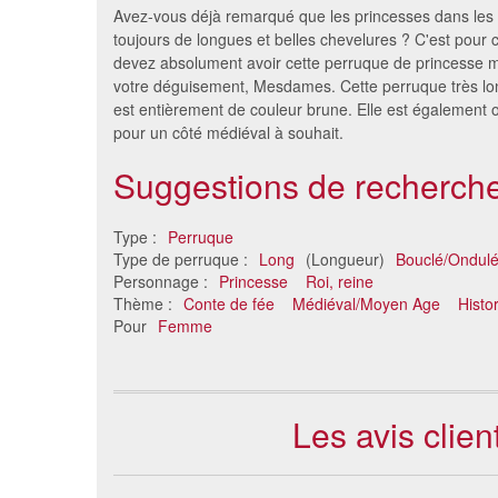
Avez-vous déjà remarqué que les princesses dans les 
toujours de longues et belles chevelures ? C'est pour 
devez absolument avoir cette perruque de princesse 
votre déguisement, Mesdames. Cette perruque très lo
est entièrement de couleur brune. Elle est également 
pour un côté médiéval à souhait.
Suggestions de recherche
Type :
Perruque
Perruque auburn ondulée de
Perru
Type de perruque :
Long
(Longueur)
Bouclé/Ondul
66cm
Personnage :
Princesse
Roi, reine
43 €
Thème :
Conte de fée
Médiéval/Moyen Age
Histo
Pour
Femme
Les avis clie