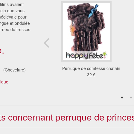
films avaient
cela que vous
médiévale pour
ngue et ondulée
ornée de tresses
.
que sirène marron
Perruque de comtesse chatain
é
(Chevelure)
19 €
32 €
rique
nts concernant perruque de princ