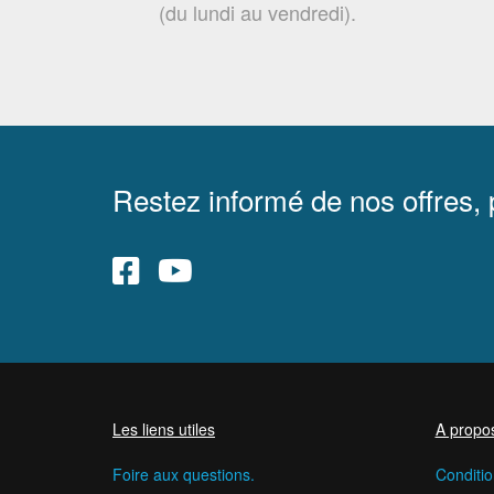
(du lundi au vendredi).
Restez informé de nos offres,
Les liens utiles
A propo
Foire aux questions.
Conditio