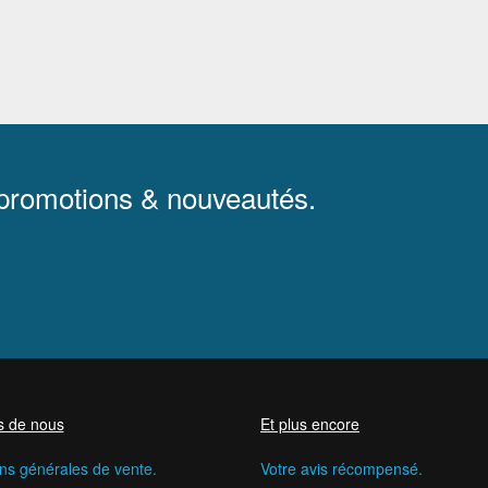
 promotions & nouveautés.
s de nous
Et plus encore
ns générales de vente.
Votre avis récompensé.