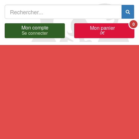
0
Mon compte
Mon panier
0
€
Se connecter