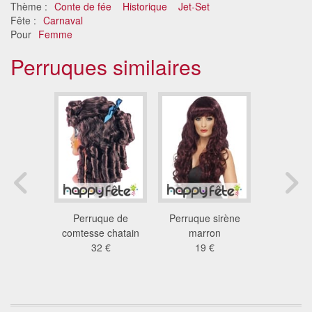
Thème :
Conte de fée
Historique
Jet-Set
Fête :
Carnaval
Pour
Femme
Perruques similaires
 boucles
Perruque de
Perruque sirène
Perruque
 auburn
comtesse chatain
marron
bru
 €
32 €
19 €
34