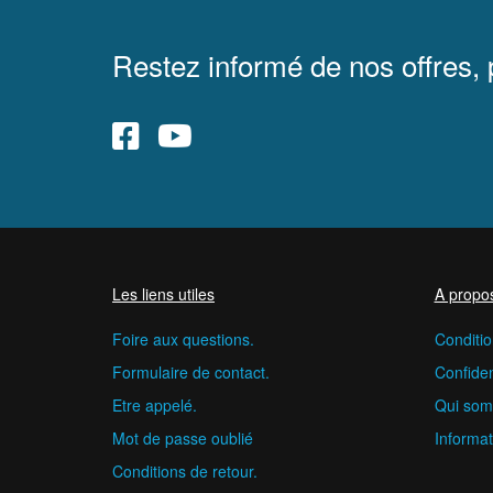
Restez informé de nos offres,
Les liens utiles
A propo
Foire aux questions.
Conditio
Formulaire de contact.
Confident
Etre appelé.
Qui som
Mot de passe oublié
Informat
Conditions de retour.