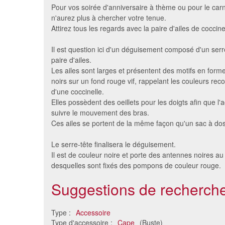
Pour vos soirée d'anniversaire à thème ou pour le car
n'aurez plus à chercher votre tenue.
Attirez tous les regards avec la paire d'ailes de coccine
Il est question ici d'un déguisement composé d'un serr
paire d'ailes.
Les ailes sont larges et présentent des motifs en form
noirs sur un fond rouge vif, rappelant les couleurs rec
d'une coccinelle.
Elles possèdent des oeillets pour les doigts afin que l'
suivre le mouvement des bras.
Cape de vampire réversible
Cape s
Ces ailes se portent de la même façon qu'un sac à dos
pour adulte
20 €
Le serre-tête finalisera le déguisement.
Il est de couleur noire et porte des antennes noires 
desquelles sont fixés des pompons de couleur rouge.
Suggestions de recherche
Type :
Accessoire
Type d'accessoire :
Cape
(Buste)