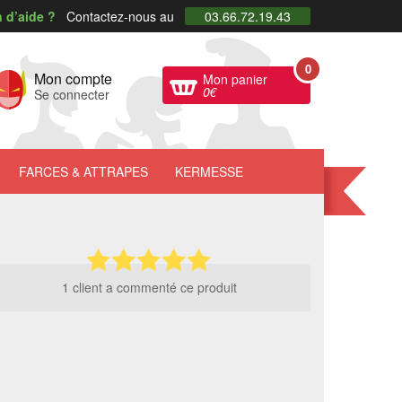
 d’aide ?
Contactez-nous au
03.66.72.19.43
0
Mon compte
Mon panier
0
€
Se connecter
FARCES
& ATTRAPES
KERMESSE
1 client a commenté ce produit