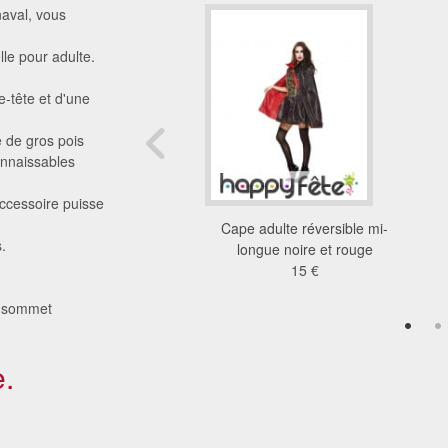
naval, vous
lle pour adulte.
e-tête et d'une
e de gros pois
onnaissables
accessoire puisse
atin noire et rouge
Cape adulte réversible mi-
.
adulte
longue noire et rouge
60 €
15 €
au sommet
.