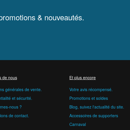
 promotions & nouveautés.
s de nous
Et plus encore
ns générales de vente.
Votre avis récompensé.
ialité et sécurité.
Promotions et soldes
mes-nous ?
Blog, suivez l'actualité du site.
ions de contact.
Accessoires de supporters
Carnaval