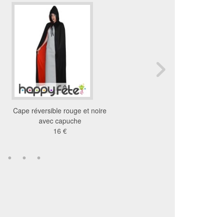
Cape réversible rouge et noire
Cape réversible brillant
avec capuche
rouge
16 €
15 €