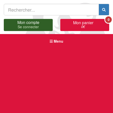
0
Mon compte
Mon panier
0
€
Se connecter
Menu