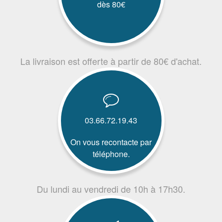
dès 80€
La livraison est offerte à partir de 80€ d'achat.
03.66.72.19.43
On vous recontacte par
téléphone.
Du lundi au vendredi de 10h à 17h30.