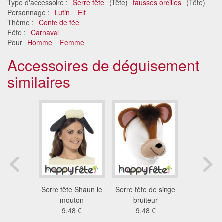
Type d'accessoire :
Serre tête
(Tête)
fausses oreilles
(Tête)
Personnage :
Lutin
Elf
Thème :
Conte de fée
Fête :
Carnaval
Pour
Homme
Femme
Accessoires de déguisement
similaires
rs brun.
Serre tête Shaun le
Serre tète de singe
Serre tète
re tète et
mouton
bruiteur
lion br
ud
9.48 €
9.48 €
9.4
7 €