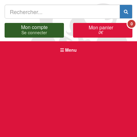
0
Mon compte
Mon panier
0
€
Se connecter
Menu