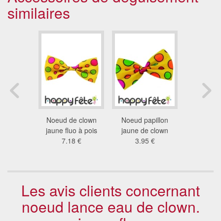
similaires
ièvre de
Noeud de clown
Noeud papillon
Noeud d'
a party
jaune fluo à pois
jaune de clown
fl
 €
7.18 €
3.95 €
3.3
Les avis clients concernant
noeud lance eau de clown.