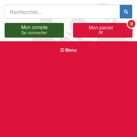
0
Mon compte
Mon panier
0
€
Se connecter
Menu