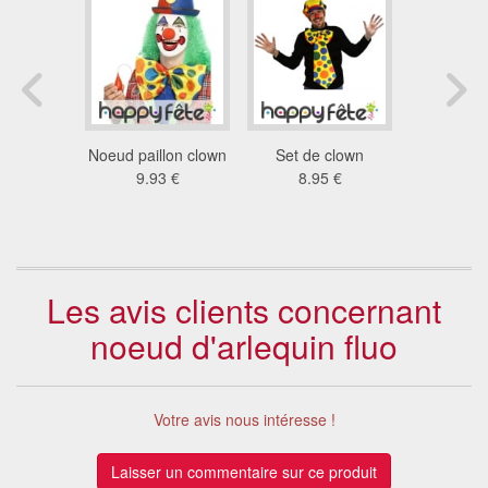
lown vert
Noeud paillon clown
Set de clown
Noeud d
 pois
9.93 €
8.95 €
jaune flu
8 €
7.1
Les avis clients concernant
noeud d'arlequin fluo
Votre avis nous intéresse !
Laisser un commentaire sur ce produit