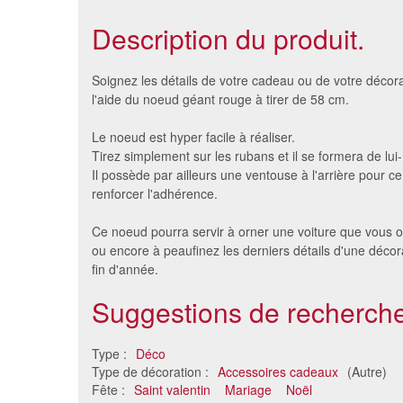
Description du produit.
Soignez les détails de votre cadeau ou de votre décora
l'aide du noeud géant rouge à tirer de 58 cm.
Le noeud est hyper facile à réaliser.
Tirez simplement sur les rubans et il se formera de lu
Il possède par ailleurs une ventouse à l'arrière pour ce
renforcer l'adhérence.
Ce noeud pourra servir à orner une voiture que vous o
ou encore à peaufinez les derniers détails d'une décor
fin d'année.
Ruban bolduc coeurs sur fond
6 sacs
rouge, 7,5 mmx50 m
Suggestions de recherche
6.84 €
Type :
Déco
Type de décoration :
Accessoires cadeaux
(Autre)
Fête :
Saint valentin
Mariage
Noël