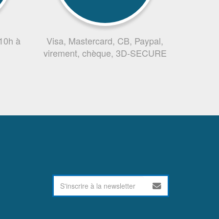
 10h à
Visa, Mastercard, CB, Paypal,
virement, chèque, 3D-SECURE