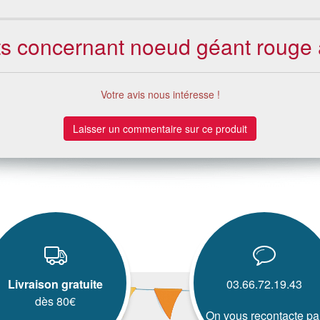
nts concernant noeud géant rouge 
Votre avis nous intéresse !
Laisser un commentaire sur ce produit
Livraison gratuite
03.66.72.19.43
dès 80€
On vous recontacte pa