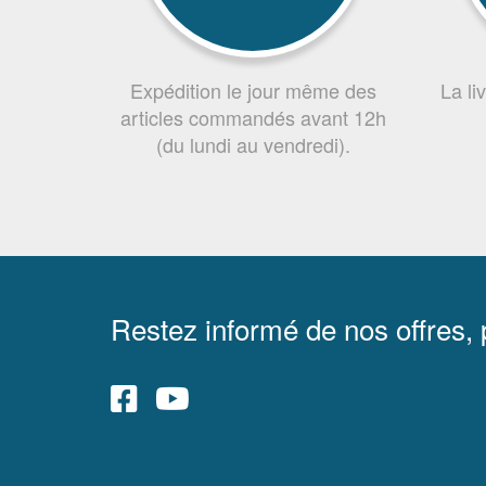
Expédition le jour même des
La li
articles commandés avant 12h
(du lundi au vendredi).
Restez informé de nos offres,