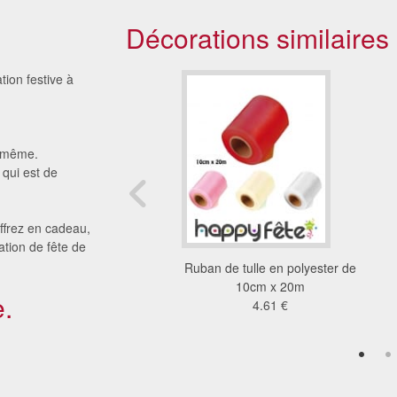
Décorations similaires
tion festive à
i-même.
 qui est de
ffrez en cadeau,
ation de fête de
 cadeaux planes 2
Ruban de tulle en polyester de
1.76 €
10cm x 20m
.
4.61 €