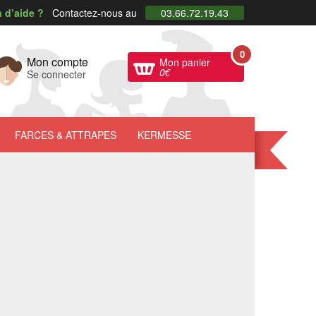
 d’aide ?
Contactez-nous au
03.66.72.19.43
0
Mon compte
Mon panier
0
€
Se connecter
FARCES
& ATTRAPES
KERMESSE