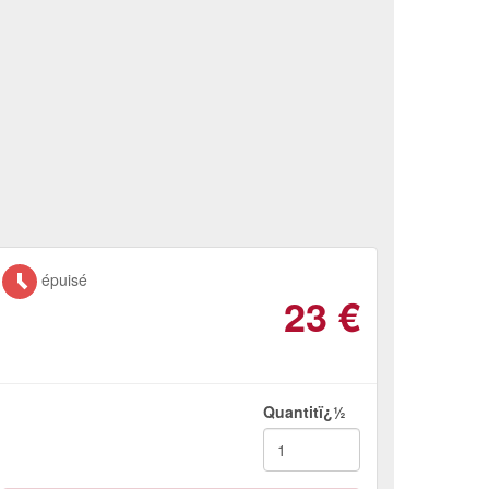
épuisé
23
€
Quantitï¿½