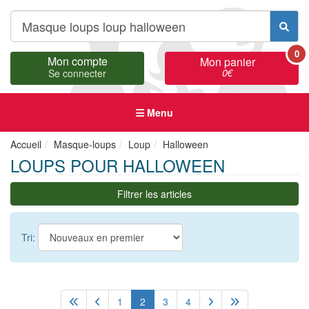
0
Mon compte
Mon panier
0
€
Se connecter
Menu
Accueil
Masque-loups
Loup
Halloween
LOUPS POUR HALLOWEEN
Filtrer les articles
Tri:
1
2
3
4