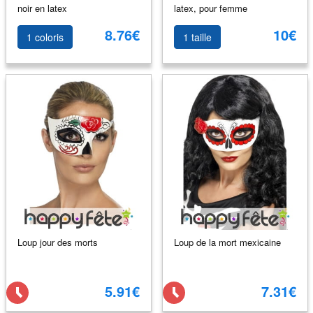
noir en latex
latex, pour femme
8.76€
10€
1 coloris
1 taille
Loup jour des morts
Loup de la mort mexicaine
5.91€
7.31€