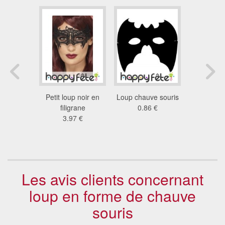
othique
Petit loup noir en
Loup chauve souris
Kit diabl
ème
filigrane
0.86 €
8.1
2 €
3.97 €
Les avis clients concernant
loup en forme de chauve
souris