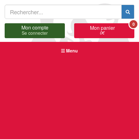
0
Mon compte
Mon panier
0
€
Se connecter
Menu