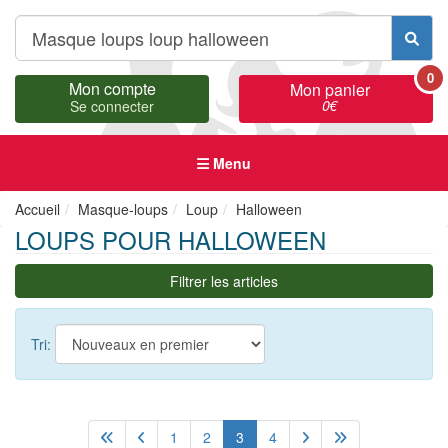
0
Mon compte
Mon panier
0
€
Se connecter
Menu
Accueil
Masque-loups
Loup
Halloween
LOUPS POUR HALLOWEEN
Filtrer les articles
Tri:
1
2
3
4