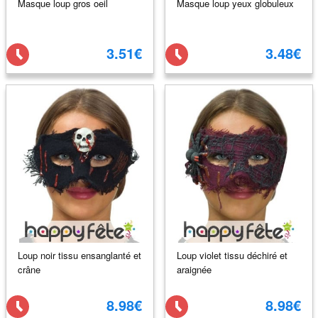
Masque loup gros oeil
Masque loup yeux globuleux
3.51€
3.48€
Loup noir tissu ensanglanté et
Loup violet tissu déchiré et
crâne
araignée
8.98€
8.98€