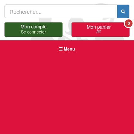
0
Mon compte
Mon panier
0
€
Se connecter
Menu