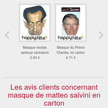
e singe
Masque nicolas
Masque du Prince
Masque d
dulte
sarkozy caricature
Charles, en carton
Harry, 
 €
2.93 €
6.71 €
6.7
Les avis clients concernant
masque de matteo salvini en
carton