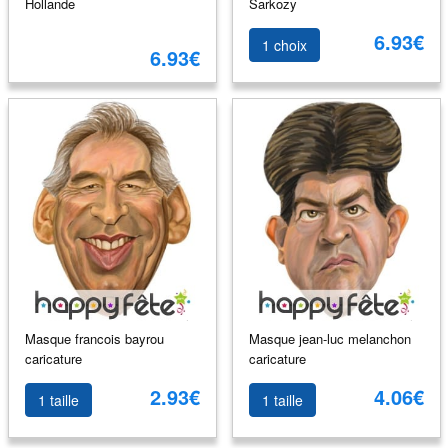
Hollande
Sarkozy
6.93€
1 choix
6.93€
Masque francois bayrou
Masque jean-luc melanchon
caricature
caricature
2.93€
4.06€
1 taille
1 taille