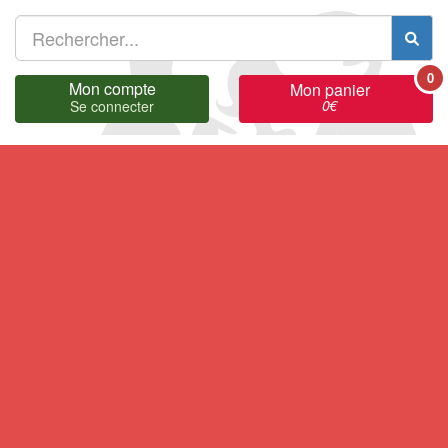
0
Mon compte
Mon panier
0
€
Se connecter