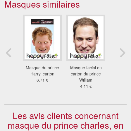
Masques similaires
 William,
Masque du prince
Masque facial en
Masque f
Harry en
Harry, carton
carton du prince
carton d
ton
6.71 €
William
Har
 €
4.11 €
4.1
Les avis clients concernant
masque du prince charles, en