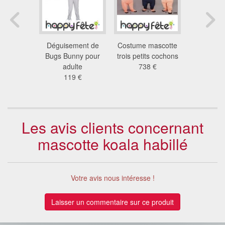
iti jaune
Déguisement de
Costume mascotte
Mascott
 €
Bugs Bunny pour
trois petits cochons
raton 
adulte
738 €
738
119 €
Les avis clients concernant
mascotte koala habillé
Votre avis nous intéresse !
Laisser un commentaire sur ce produit