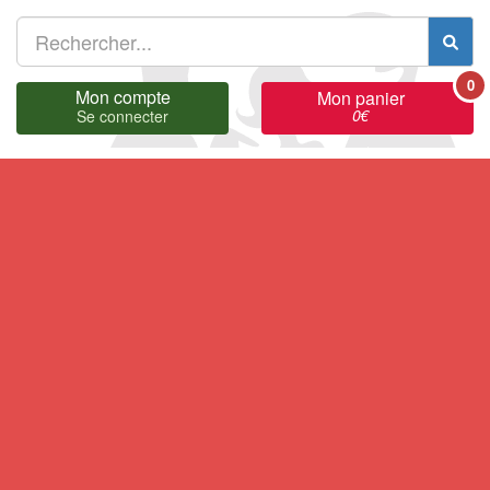
0
Mon compte
Mon panier
0
€
Se connecter