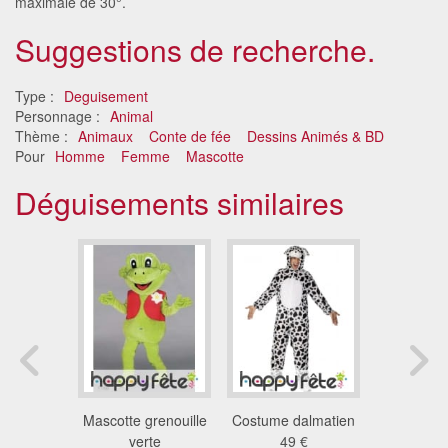
maximale de 30°.
Suggestions de recherche.
Type :
Deguisement
Personnage :
Animal
Thème :
Animaux
Conte de fée
Dessins Animés & BD
Pour
Homme
Femme
Mascotte
Déguisements similaires
 de lion
Mascotte grenouille
Costume dalmatien
Combina
 €
verte
49 €
perroquet