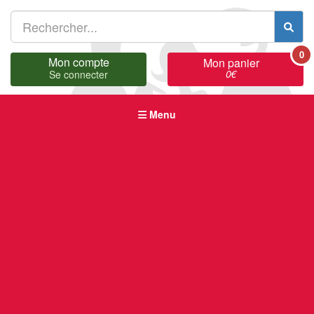
0
Mon compte
Mon panier
0
€
Se connecter
Menu