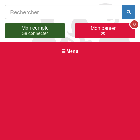
0
Mon compte
Mon panier
0
€
Se connecter
Menu