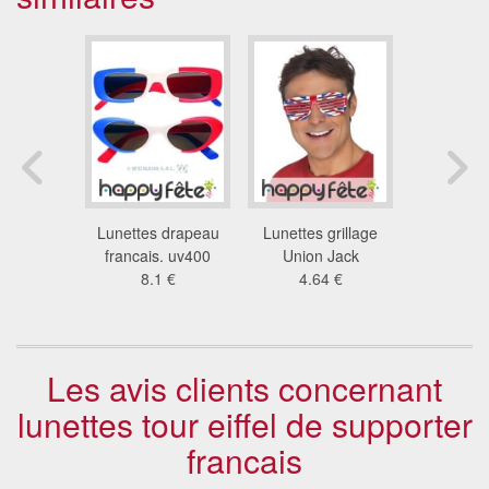
grillage
Lunettes drapeau
Lunettes grillage
Lunettes t
nc rouge
francais. uv400
Union Jack
bleu bla
3 €
8.1 €
4.64 €
2.1
Les avis clients concernant
lunettes tour eiffel de supporter
francais