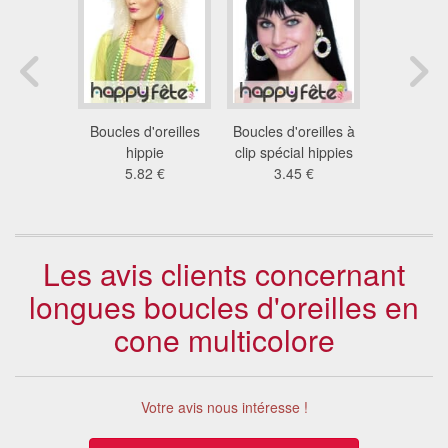
es de mort
Boucles d'oreilles
Boucles d'oreilles à
Kit d'acc
6 €
hippie
clip spécial hippies
hippie po
5.82 €
3.45 €
15
Les avis clients concernant
longues boucles d'oreilles en
cone multicolore
Votre avis nous intéresse !