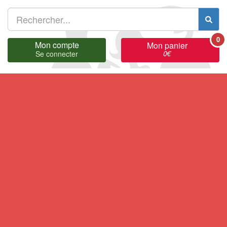
0
Mon compte
Mon panier
0
€
Se connecter