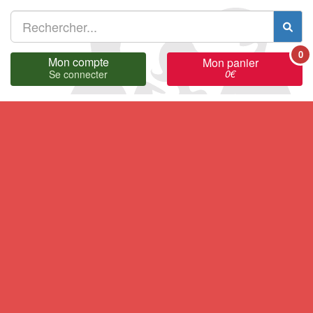
0
Mon compte
Mon panier
0
€
Se connecter