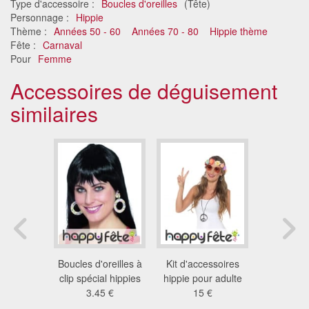
Type d'accessoire :
Boucles d'oreilles
(Tête)
Personnage :
Hippie
Thème :
Années 50 - 60
Années 70 - 80
Hippie thème
Fête :
Carnaval
Pour
Femme
Accessoires de déguisement
similaires
oreilles
Boucles d'oreilles à
Kit d'accessoires
Set v
ntelles et
clip spécial hippies
hippie pour adulte
9.6
res
3.45 €
15 €
4 €