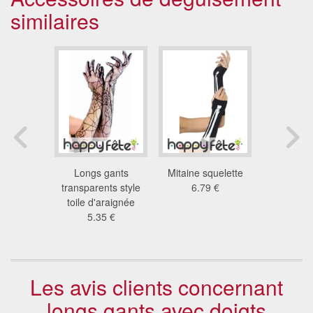
similaires
uelettes
Longs gants
Mitaine squelette
Longue p
4 €
transparents style
6.79 €
gants sq
toile d'araignée
8.3
5.35 €
Les avis clients concernant
longs gants avec doigts