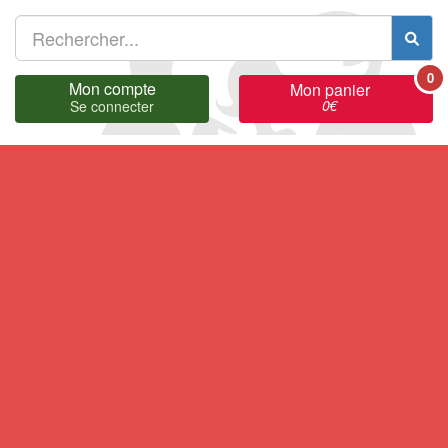
0
Mon compte
Mon panier
0
€
Se connecter