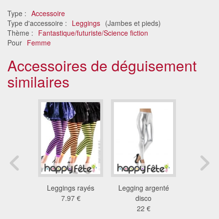
Type :
Accessoire
Type d'accessoire :
Leggings
(Jambes et pieds)
Thème :
Fantastique/futuriste/Science fiction
Pour
Femme
Accessoires de déguisement
similaires
genté uni
Leggings rayés
Legging argenté
Legging 
retch
7.97 €
disco
rouge et n
 €
22 €
métal
23