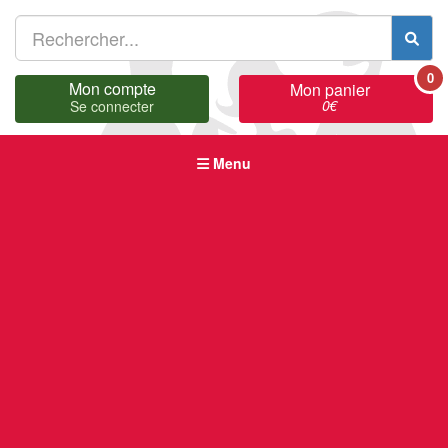
0
Mon compte
Mon panier
0
€
Se connecter
Menu