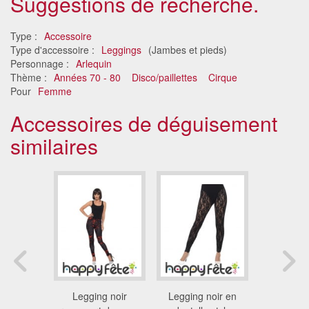
Suggestions de recherche.
Type :
Accessoire
Type d'accessoire :
Leggings
(Jambes et pieds)
Personnage :
Arlequin
Thème :
Années 70 - 80
Disco/paillettes
Cirque
Pour
Femme
Accessoires de déguisement
similaires
 noirs à
Legging noir
Legging noir en
Legging