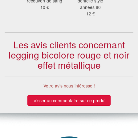
ers
recouvert de sang
dentelle style
7.9
6 €
10 €
années 80
12 €
Les avis clients concernant
legging bicolore rouge et noir
effet métallique
Votre avis nous intéresse !
Laisser un commentaire sur ce produit