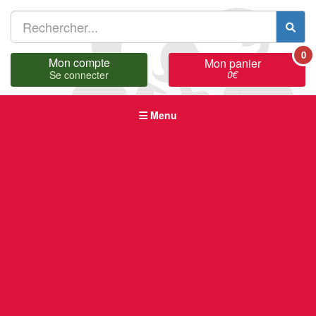
0
Mon compte
Mon panier
0
€
Se connecter
Menu