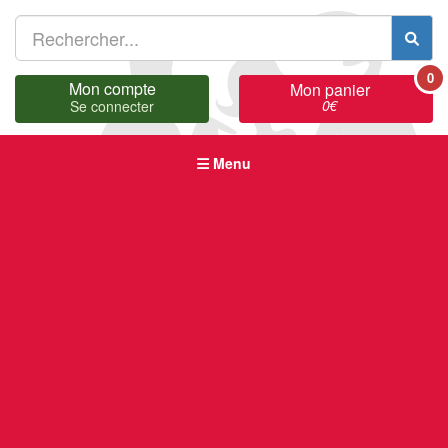
0
Mon compte
Mon panier
0
€
Se connecter
Menu