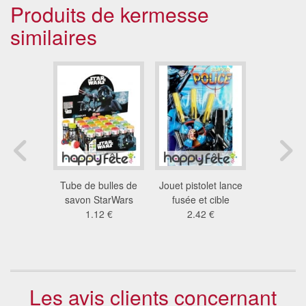
Produits de kermesse
similaires
ruiteur, 8
Tube de bulles de
Jouet pistolet lance
Jouet pi
ps
savon StarWars
fusée et cible
flechet
1 €
1.12 €
2.42 €
meno
2.4
Les avis clients concernant