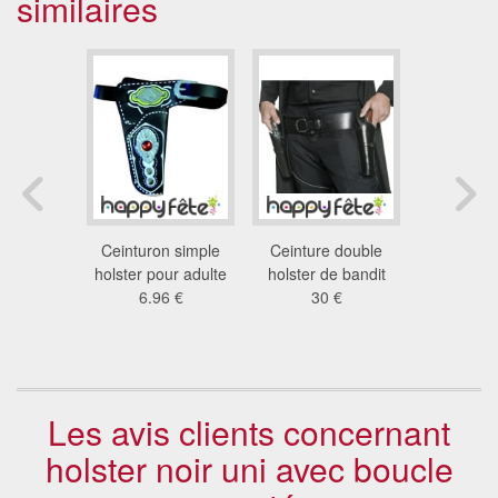
similaires
n simple
Ceinturon simple
Ceinture double
Simple hol
 luxe pour
holster pour adulte
holster de bandit
en simili 
lte
6.96 €
30 €
cein
 €
15
Les avis clients concernant
holster noir uni avec boucle