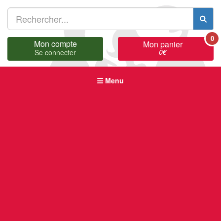
0
Mon compte
Mon panier
0
€
Se connecter
Menu