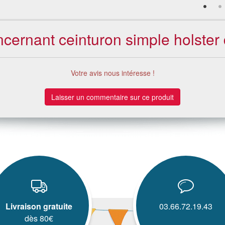
ncernant ceinturon simple holster
Votre avis nous intéresse !
Laisser un commentaire sur ce produit
Livraison gratuite
03.66.72.19.43
dès 80€