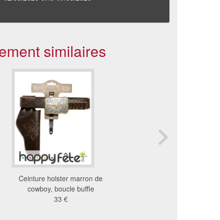
ement similaires
Ceinture holster marron de
Ceinturon simple hol
cowboy, boucle buffle
marron
33 €
6.13 €