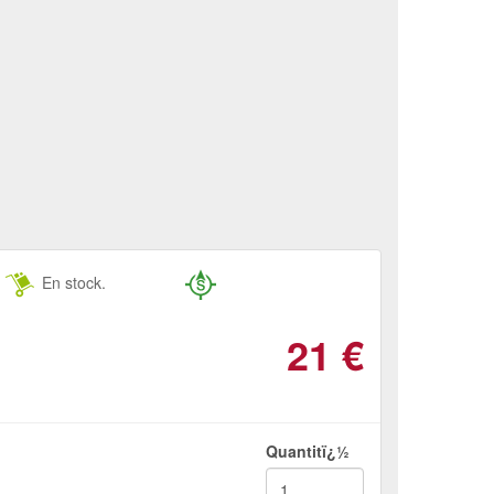
En stock.
21
€
Quantitï¿½