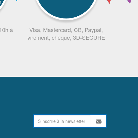
r
 10h à
Visa, Mastercard, CB, Paypal,
virement, chèque, 3D-SECURE