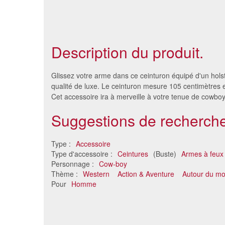
Description du produit.
Glissez votre arme dans ce ceinturon équipé d'un hols
qualité de luxe. Le ceinturon mesure 105 centimètres e
Cet accessoire ira à merveille à votre tenue de cowboy
Suggestions de recherche
Type :
Accessoire
Type d'accessoire :
Ceintures
(Buste)
Armes à feux
Personnage :
Cow-boy
Thème :
Western
Action & Aventure
Autour du m
Ceinturon double holster de
Ceinture
Pour
Homme
luxe pour adulte
22 €