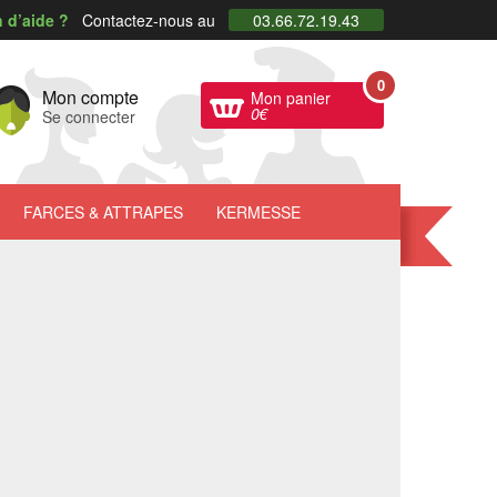
 d’aide ?
Contactez-nous au
03.66.72.19.43
0
Mon compte
Mon panier
0
€
Se connecter
FARCES
& ATTRAPES
KERMESSE