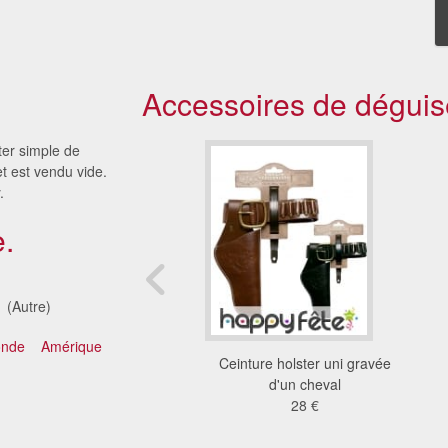
Accessoires de déguis
ter simple de
t est vendu vide.
.
.
(Autre)
onde
Amérique
 holster de pirate et
Ceinture holster uni gravée
pistolets
d'un cheval
23 €
28 €