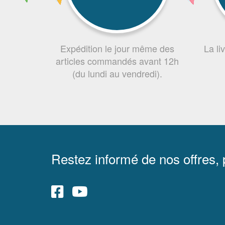
Expédition le jour même des
La li
articles commandés avant 12h
(du lundi au vendredi).
Restez informé de nos offres,