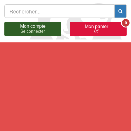
0
Mon compte
Mon panier
0
€
Se connecter