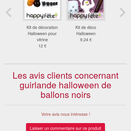
coration
Kit de décoration
Kit de déco
Kit de de
eveillon
Halloween pour
Halloween
hallo
ois
vitrine
9.24 €
18
 €
12 €
Les avis clients concernant
guirlande halloween de
ballons noirs
Votre avis nous intéresse !
Laisser un commentaire sur ce produit