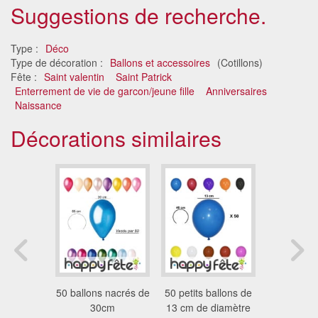
Suggestions de recherche.
Type :
Déco
Type de décoration :
Ballons et accessoires
(Cotillons)
Fête :
Saint valentin
Saint Patrick
Enterrement de vie de garcon/jeune fille
Anniversaires
Naissance
Décorations similaires
10 ballons
50 ballons nacrés de
50 petits ballons de
100 ba
de 30cm
30cm
13 cm de diamètre
métalisés