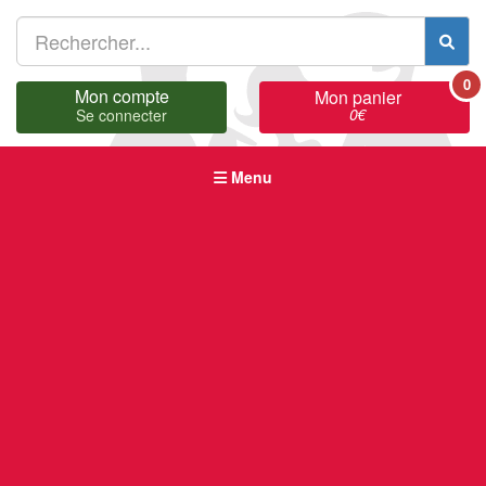
0
Mon compte
Mon panier
0
€
Se connecter
Menu