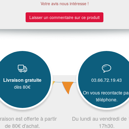
Votre avis nous intéresse !
Laisser un commentaire sur ce produit
Livraison gratuite
03.66.72.19.43
dès 80€
On vous recontacte pa
téléphone.
vraison est offerte à partir
Du lundi au vendredi de
de 80€ d'achat.
17h30.