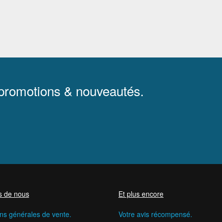
 promotions & nouveautés.
s de nous
Et plus encore
ns générales de vente.
Votre avis récompensé.