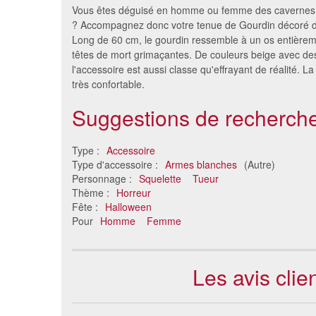
Vous êtes déguisé en homme ou femme des cavernes
? Accompagnez donc votre tenue de Gourdin décoré de
Long de 60 cm, le gourdin ressemble à un os entièrem
têtes de mort grimaçantes. De couleurs beige avec des
l'accessoire est aussi classe qu'effrayant de réalité. L
très confortable.
Suggestions de recherche
Type :
Accessoire
Fouet
Hacho
Type d'accessoire :
Armes blanches
(Autre)
4.47 €
Personnage :
Squelette
Tueur
Thème :
Horreur
Fête :
Halloween
Pour
Homme
Femme
Les avis cli