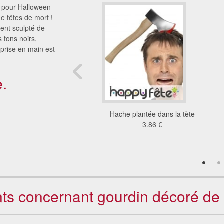
 pour Halloween
 têtes de mort !
ent sculpté de
 tons noirs,
a prise en main est
.
ir de boucher en
Hache plantée dans la tète
plastique
3.86 €
6.62 €
ents concernant gourdin décoré de 