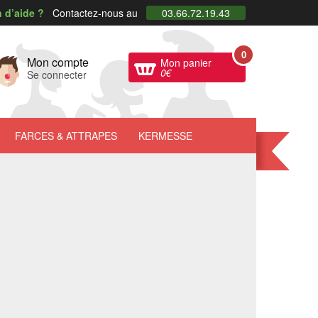
 d’aide ?
Contactez-nous au
03.66.72.19.43
0
Mon compte
Mon panier
0
€
Se connecter
FARCES
& ATTRAPES
KERMESSE