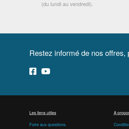
(du lundi au vendredi).
Restez informé de nos offres,
Les liens utiles
A propo
Foire aux questions.
Conditio