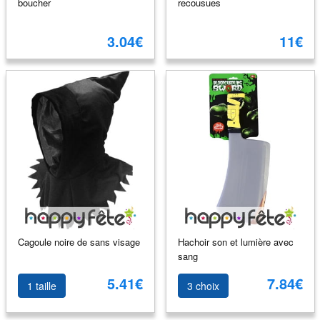
boucher
recousues
3.04€
11€
Cagoule noire de sans visage
Hachoir son et lumière avec
sang
5.41€
7.84€
1 taille
3 choix