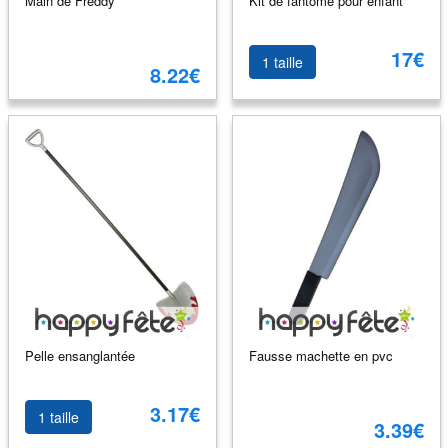
Main de Freddy
Kit de fantôme pour enfant
17€
1 taille
8.22€
Pelle ensanglantée
Fausse machette en pvc
3.17€
1 taille
3.39€