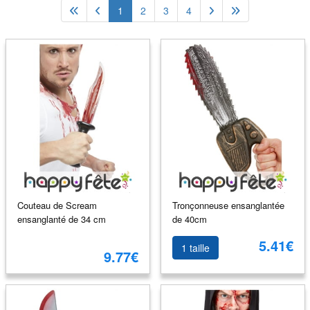
1
2
3
4
Couteau de Scream
Tronçonneuse ensanglantée
ensanglanté de 34 cm
de 40cm
5.41€
1 taille
9.77€