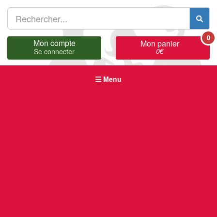
0
Mon compte
Mon panier
0
€
Se connecter
Menu