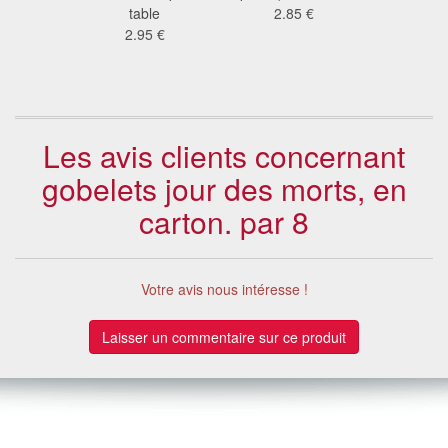
 €
table
2.85 €
citrou
2.95 €
démoni
3.5
Les avis clients concernant
gobelets jour des morts, en
carton. par 8
Votre avis nous intéresse !
Laisser un commentaire sur ce produit