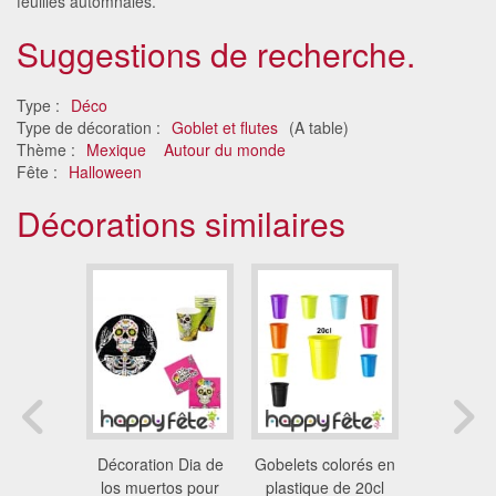
feuilles automnales.
Suggestions de recherche.
Type :
Déco
Type de décoration :
Goblet et flutes
(A table)
Thème :
Mexique
Autour du monde
Fête :
Halloween
Décorations similaires
ique pied
Décoration Dia de
Gobelets colorés en
Déco de
uelette
los muertos pour
plastique de 20cl
d'Hall