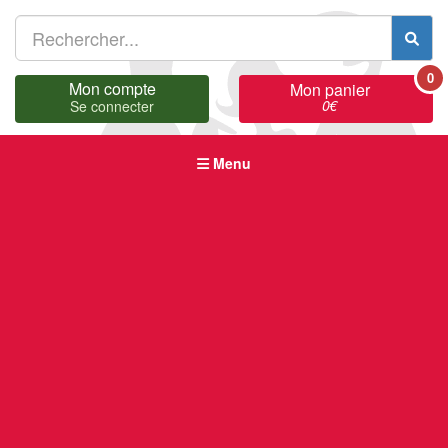
0
Mon compte
Mon panier
0
€
Se connecter
Menu