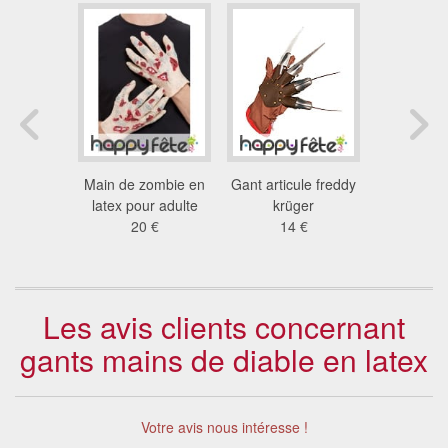
leu en
Main de zombie en
Gant articule freddy
Kit chat 
ster
latex pour adulte
krüger
adu
1 €
20 €
14 €
22
Les avis clients concernant
gants mains de diable en latex
Votre avis nous intéresse !