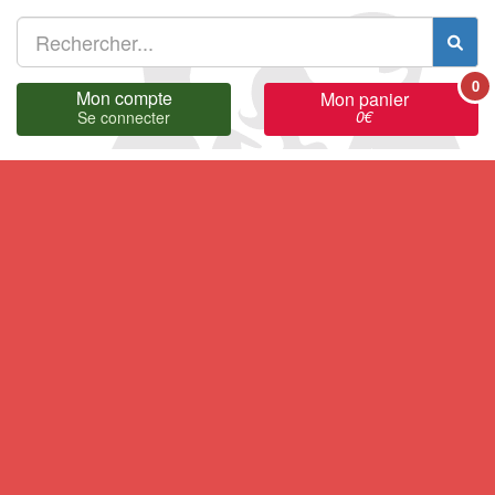
0
Mon compte
Mon panier
0
€
Se connecter