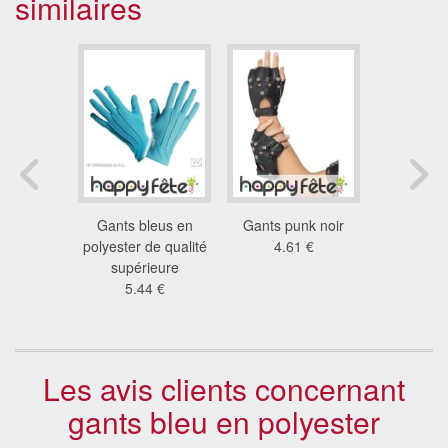
similaires
uelettes
Gants bleus en
Gants punk noir
Gants noir
4 €
polyester de qualité
4.61 €
de qu
supérieure
supér
5.44 €
3.2
Les avis clients concernant
gants bleu en polyester