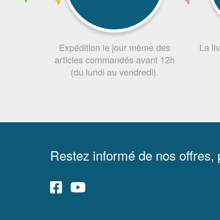
Expédition le jour même des
La li
articles commandés avant 12h
(du lundi au vendredi).
Restez informé de nos offres,