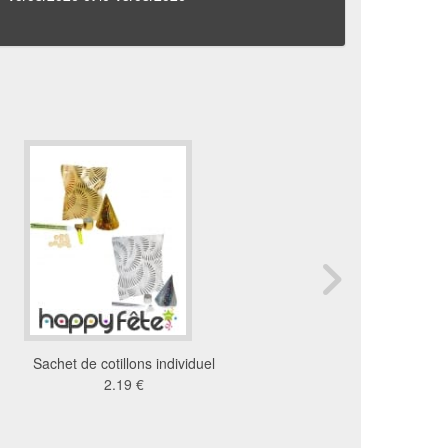
Sachet de cotillons individuel
Boîte de cotillons pou
2.19 €
personne
2.51 €