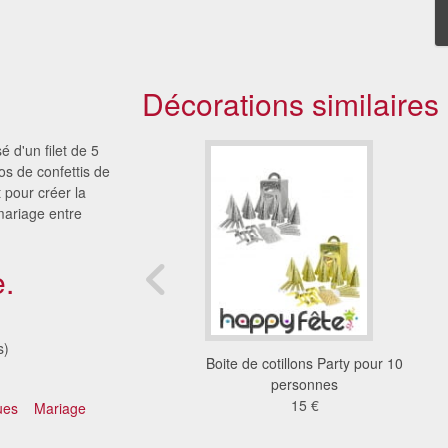
Décorations similaires
 d'un filet de 5
os de confettis de
t pour créer la
 mariage entre
.
s)
Mario Bross sur tige
Boite de cotillons Party pour 10
4.69 €
personnes
15 €
ues
Mariage