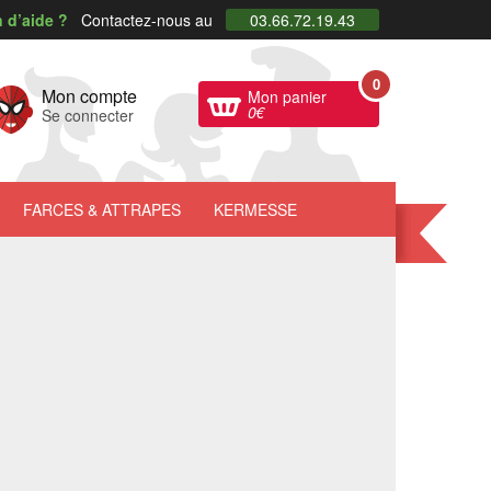
 d’aide ?
Contactez-nous au
03.66.72.19.43
0
Mon compte
Mon panier
0
€
Se connecter
FARCES
& ATTRAPES
KERMESSE