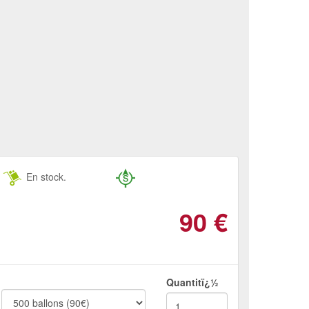
En stock.
90
€
Quantitï¿½