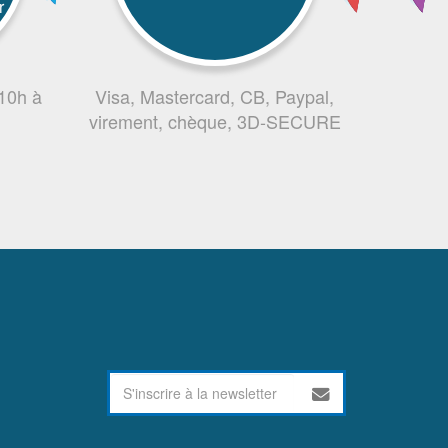
r
 10h à
Visa, Mastercard, CB, Paypal,
virement, chèque, 3D-SECURE