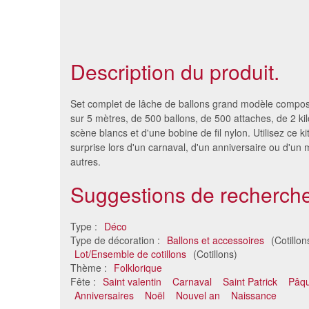
Description du produit.
Set complet de lâche de ballons grand modèle composé
sur 5 mètres, de 500 ballons, de 500 attaches, de 2 kil
scène blancs et d'une bobine de fil nylon. Utilisez ce ki
surprise lors d'un carnaval, d'un anniversaire ou d'un
autres.
Suggestions de recherche
Type :
Déco
Type de décoration :
Ballons et accessoires
(Cotillon
Ballon "vive les mariés" géant
Ballon 
Lot/Ensemble de cotillons
(Cotillons)
blanc/bordeaux
Thème :
Folklorique
9.24 €
Fête :
Saint valentin
Carnaval
Saint Patrick
Pâq
Anniversaires
Noël
Nouvel an
Naissance