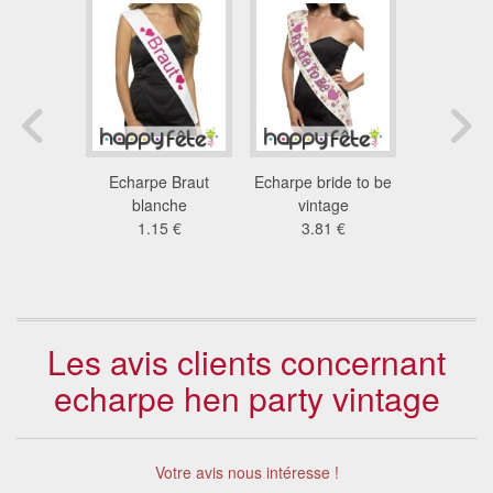
écharpe
Echarpe Braut
Echarpe bride to be
Foulard no
re avec
blanche
vintage
blancs, 
hes
1.15 €
3.81 €
4.6
8 €
Les avis clients concernant
echarpe hen party vintage
Votre avis nous intéresse !