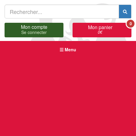
0
Mon compte
Mon panier
0
€
Se connecter
Menu