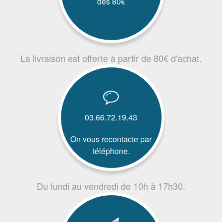
dès 80€
La livraison est offerte à partir de 80€ d'achat.
03.66.72.19.43
On vous recontacte par
téléphone.
Du lundi au vendredi de 10h à 17h30.