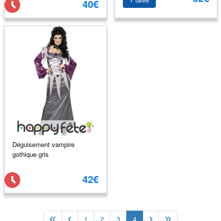
40€
Déguisement vampire
gothique gris
42€
1
2
3
4