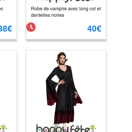
ec
Robe de vampire avec long col et
dentelles noires
38€
40€