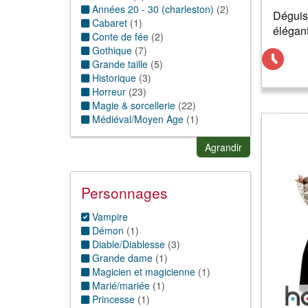
Années 20 - 30 (charleston)
(
2
)
Déguis
Cabaret
(
1
)
élégan
Conte de fée
(
2
)
Gothique
(
7
)
Grande taille
(
5
)
Historique
(
3
)
Horreur
(
23
)
Magie & sorcellerie
(
22
)
Médiéval/Moyen Age
(
1
)
Punk
(
3
)
Sexy/Charme
(
9
)
Agrandir
Personnages
Vampire
Démon
(
1
)
Diable/Diablesse
(
3
)
Grande dame
(
1
)
Magicien et magicienne
(
1
)
Marié/mariée
(
1
)
Princesse
(
1
)