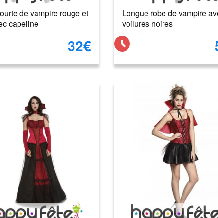
ourte de vampire rouge et
Longue robe de vampire av
ec capeline
voilures noires
32€