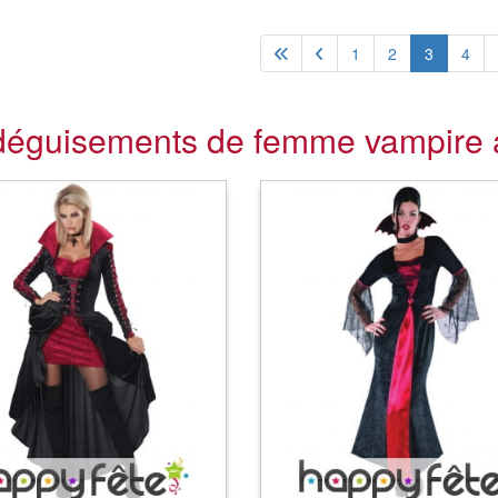
1
2
3
4
déguisements de femme vampire a