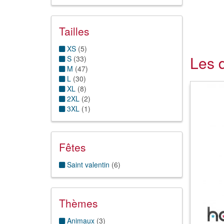
Tailles
XS
(
5
)
Les 
S
(
33
)
M
(
47
)
L
(
30
)
XL
(
8
)
2XL
(
2
)
3XL
(
1
)
Fêtes
Saint valentin
(
6
)
Thèmes
Animaux
(
3
)