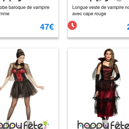
robe baroque de vampire
Longue veste de vampire no
emme
avec cape rouge
47€