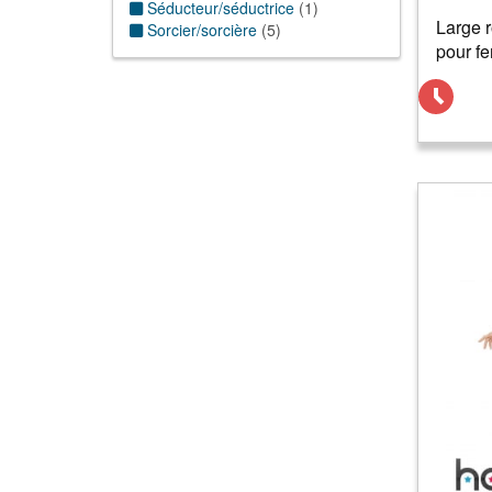
Séducteur/séductrice
(
1
)
Large 
Sorcier/sorcière
(
5
)
pour f