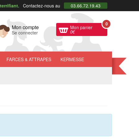
errifiant.
Contactez-nous au
03.66.72.19.43
0
Mon compte
Mon panier
0
€
Se connecter
FARCES
& ATTRAPES
KERMESSE