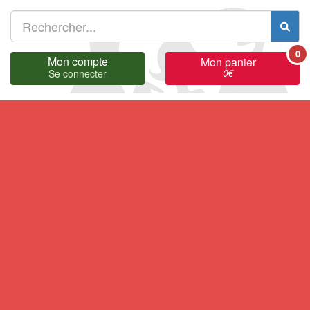
0
Mon compte
Mon panier
0
€
Se connecter