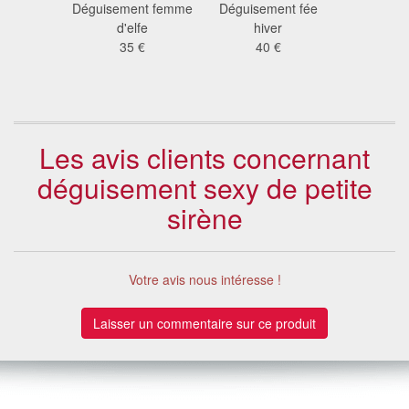
ement
Déguisement femme
Déguisement fée
Déguiseme
 de fée
d'elfe
hiver
diaboliq
te
35 €
40 €
49
 €
Les avis clients concernant
déguisement sexy de petite
sirène
Votre avis nous intéresse !
Laisser un commentaire sur ce produit