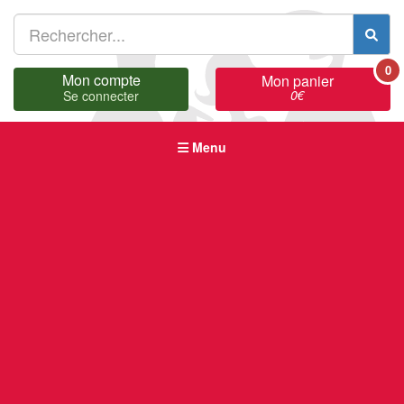
0
Mon compte
Mon panier
0
€
Se connecter
Menu