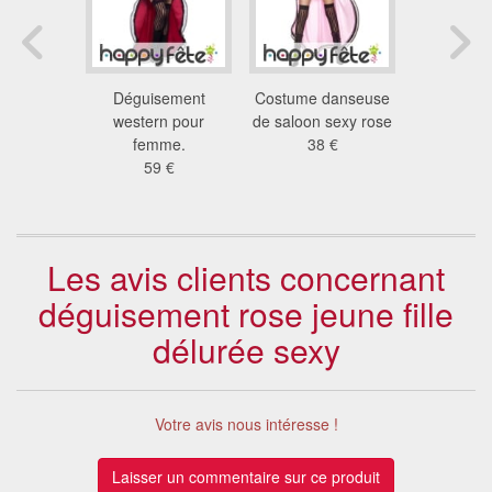
ement
Déguisement
Costume danseuse
Déguis
e bleue
western pour
de saloon sexy rose
cabaret b
xy
femme.
38 €
ro
 €
59 €
44
Les avis clients concernant
déguisement rose jeune fille
délurée sexy
Votre avis nous intéresse !
Laisser un commentaire sur ce produit