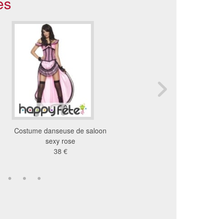
es
Costume danseuse de saloon
Costume danseuse de 
sexy rose
noir et rouge
38 €
81 €