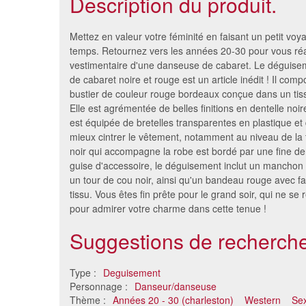
Description du produit.
Mettez en valeur votre féminité en faisant un petit voy
temps. Retournez vers les années 20-30 pour vous réap
vestimentaire d'une danseuse de cabaret. Le déguise
de cabaret noire et rouge est un article inédit ! Il com
bustier de couleur rouge bordeaux conçue dans un tissu
Elle est agrémentée de belles finitions en dentelle noir
est équipée de bretelles transparentes en plastique et
mieux cintrer le vêtement, notamment au niveau de la t
noir qui accompagne la robe est bordé par une fine den
guise d'accessoire, le déguisement inclut un manchon n
un tour de cou noir, ainsi qu'un bandeau rouge avec fa
Déguisement de chat
Déguisem
tissu. Vous êtes fin prête pour le grand soir, qui ne se 
burlesque,
pour admirer votre charme dans cette tenue !
40 €
Suggestions de recherche
Type :
Deguisement
Personnage :
Danseur/danseuse
Thème :
Années 20 - 30 (charleston)
Western
Se