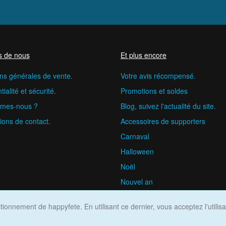
s de nous
Et plus encore
ns générales de vente.
Votre avis récompensé.
ialité et sécurité.
Promotions et soldes
mes-nous ?
Blog, suivez l'actualité du site.
ions de contact.
Accessoires de supporters
Carnaval
Halloween
Noël
Nouvel an
happyfete.com © 2026
ionnement de happyfete. En utilisant ce dernier, vous acceptez l'utilis