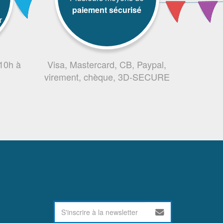
paiement sécurisé
r
 10h à
Visa, Mastercard, CB, Paypal,
virement, chèque, 3D-SECURE