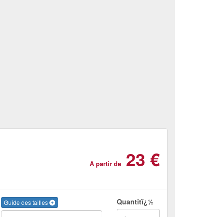
23 €
A partir de
Quantitï¿½
Guide des tailles