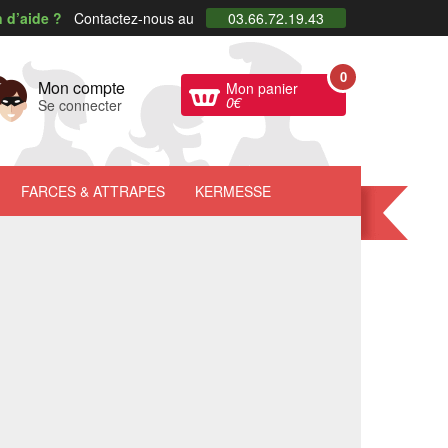
 d’aide ?
Contactez-nous au
03.66.72.19.43
0
Mon compte
Mon panier
0
€
Se connecter
FARCES
& ATTRAPES
KERMESSE