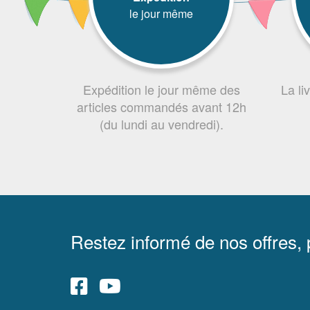
le jour même
Expédition le jour même des
La li
articles commandés avant 12h
(du lundi au vendredi).
Restez informé de nos offres,