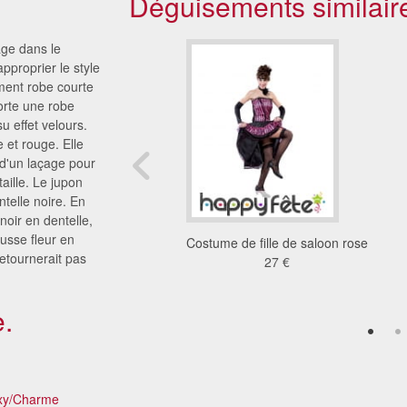
Déguisements similair
age dans le
proprier le style
ment robe courte
porte une robe
 effet velours.
e et rouge. Elle
 d'un laçage pour
aille. Le jupon
telle noire. En
oir en dentelle,
usse fleur en
ent fever french can
Costume de fille de saloon rose
retournerait pas
can
27 €
38 €
.
xy/Charme