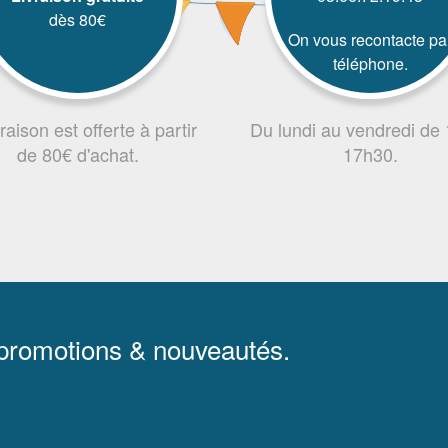
dès 80€
On vous recontacte pa
téléphone.
vraison est offerte à partir
Du lundi au vendredi de
de 80€ d'achat.
17h30.
 promotions & nouveautés.