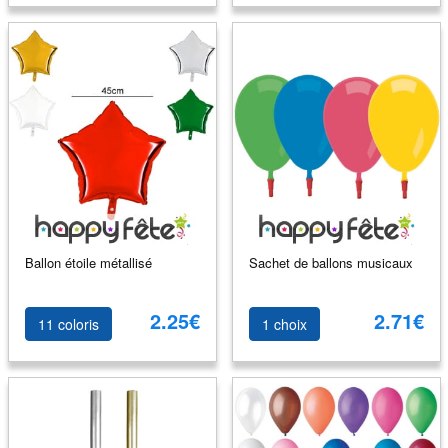
Ballon étoile métallisé
Sachet de ballons musicaux
2.25€
2.71€
11 coloris
1 choix