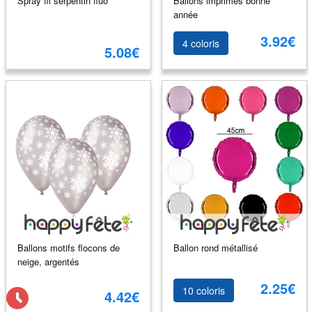
Spray fil serpentin fluo
Ballons imprimés bonne
année
3.92€
4 coloris
5.08€
Ballons motifs flocons de
Ballon rond métallisé
neige, argentés
2.25€
10 coloris
4.42€