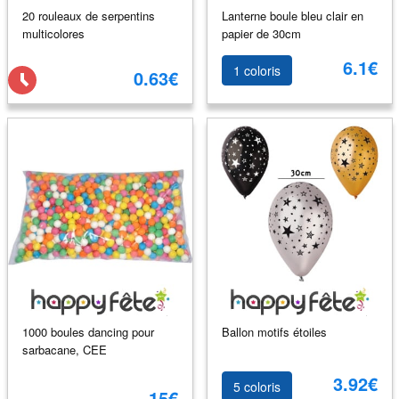
20 rouleaux de serpentins
Lanterne boule bleu clair en
multicolores
papier de 30cm
6.1€
1 coloris
0.63€
1000 boules dancing pour
Ballon motifs étoiles
sarbacane, CEE
3.92€
5 coloris
15€