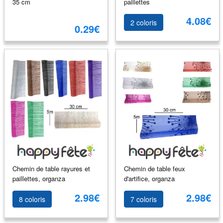
35 cm
paillettes
4.08€
2 coloris
0.29€
Chemin de table rayures et
Chemin de table feux
paillettes, organza
d'artifice, organza
2.98€
2.98€
8 coloris
7 coloris