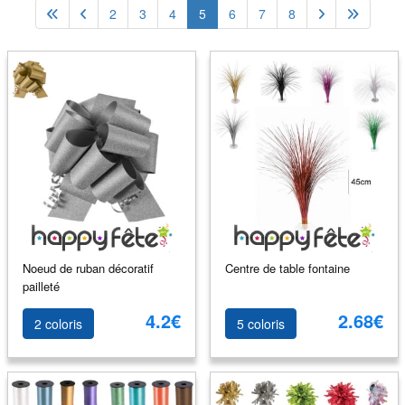
2
3
4
5
6
7
8
Noeud de ruban décoratif
Centre de table fontaine
pailleté
4.2€
2.68€
2 coloris
5 coloris