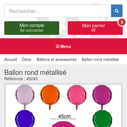
0
Mon compte
Mon panier
0
€
Se connecter
Menu
Accueil
Déco
Ballons et accessoires
Ballon rond métallisé
Ballon rond métallisé
Référence :
45245