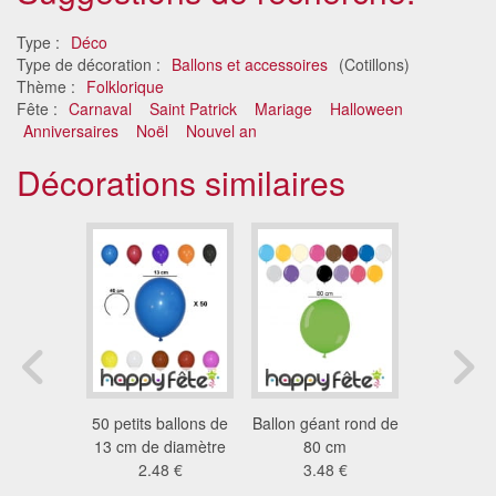
Type :
Déco
Type de décoration :
Ballons et accessoires
(Cotillons)
Thème :
Folklorique
Fête :
Carnaval
Saint Patrick
Mariage
Halloween
Anniversaires
Noël
Nouvel an
Décorations similaires
éant de
50 petits ballons de
Ballon géant rond de
100 ba
vive les
13 cm de diamètre
80 cm
métalisés
iés
2.48 €
3.48 €
13
1 €