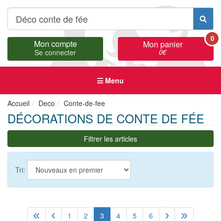
0
Mon compte
Mon panier
0
€
Se connecter
Menu
Accueil
Deco
Conte-de-fee
DÉCORATIONS DE CONTE DE FÉE
Filtrer les articles
Tri:
1
2
3
4
5
6