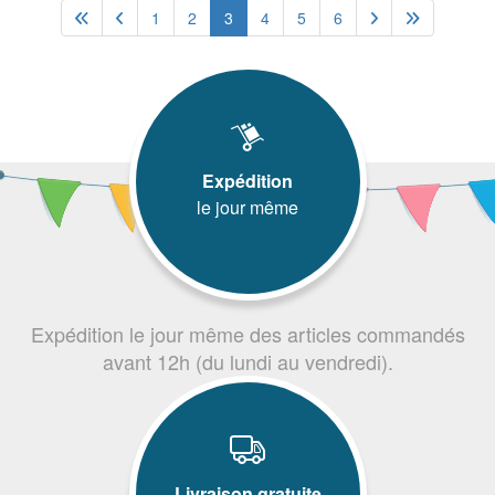
1
2
3
4
5
6
Expédition
le jour même
Expédition le jour même des articles commandés
avant 12h (du lundi au vendredi).
Livraison gratuite