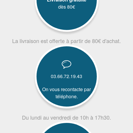
dès 80€
La livraison est offerte à partir de 80€ d'achat.
03.66.72.19.43
On vous recontacte par
téléphone.
Du lundi au vendredi de 10h à 17h30.