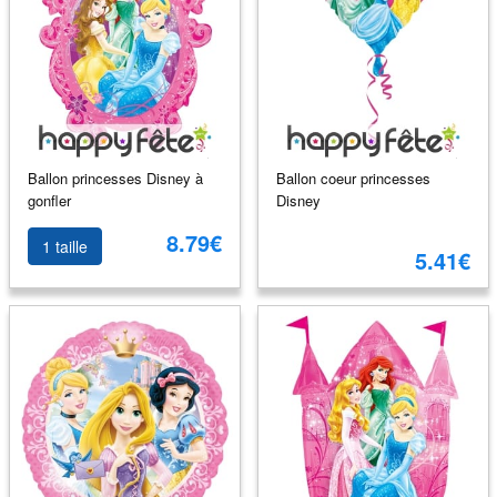
Ballon princesses Disney à
Ballon coeur princesses
gonfler
Disney
8.79€
1 taille
5.41€