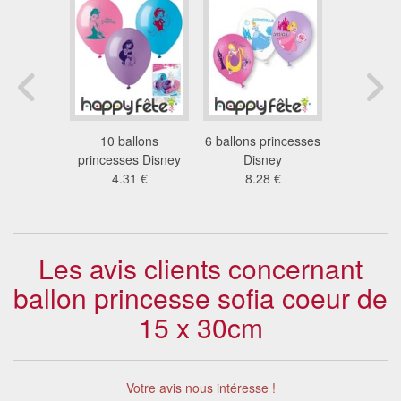
 princesse
10 ballons
6 ballons princesses
Ballon peti
ia
princesses Disney
Disney
forme d
3 €
4.31 €
8.28 €
6.5
Les avis clients concernant
ballon princesse sofia coeur de
15 x 30cm
Votre avis nous intéresse !