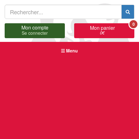
0
Mon compte
Mon panier
0
€
Se connecter
Menu