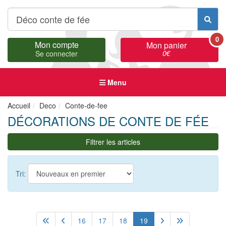
0
Mon compte
Mon panier
0
€
Se connecter
Menu
Accueil
Deco
Conte-de-fee
DÉCORATIONS DE CONTE DE FÉE
Filtrer les articles
Tri:
16
17
18
19